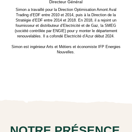
Directeur Général
Simon a travaillé pour la Direction Optimisation Amont Aval
Mar
Trading d’EDF entre 2010 et 2014, puis à la Direction de la
M&A
Stratégie d’EDF entre 2014 et 2018. En 2018, il a rejoint un
d’ana
fournisseur et distributeur d’Electricité et de Gaz, la SMEG
inve
(société contrôlée par ENGIE) pour y monter le département
renouvelables. Il a cofondé Electricité d’Azur début 2024.
Simon est ingénieur Arts et Métiers et économiste IFP Energies
Nouvelles.
NOTRE PRÉSENCE