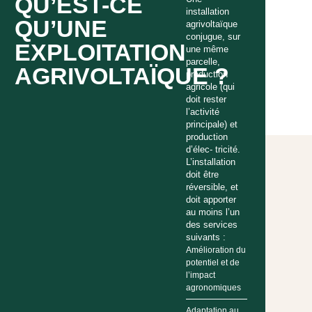
QU’EST-CE
installation
QU’UNE
agrivoltaïque
conjugue, sur
EXPLOITATION
une même
parcelle,
AGRIVOLTAÏQUE ?
production
agricole (qui
doit rester
l’activité
principale) et
production
d’élec- tricité.
L’installation
doit être
réversible, et
doit apporter
au moins l’un
des services
suivants :
Amélioration du
potentiel et de
l’impact
agronomiques
Adaptation au