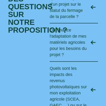
d'un projet sur le
QUESTIONS
statut du fermage
SUR
de la parcelle ?
NOTRE
PROPOSITION ?
Qui finance
l'adaptation de mes
matériels agricoles
pour les besoins du
projet ?
Quels sont les
impacts des
revenus
photovoltaïques sur
mon exploitation
agricole (SCEA,
GAEC, ...) ou sur le