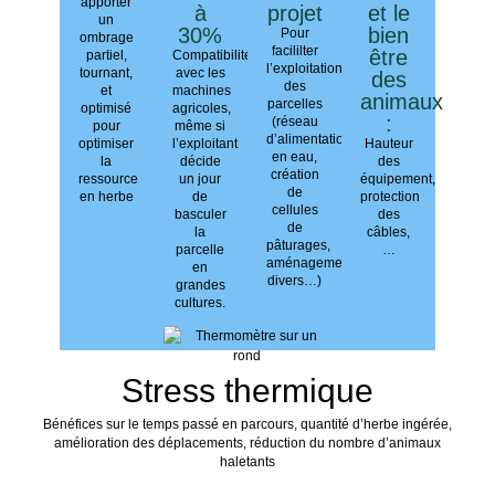
apporter
à
projet
et le
un
30%
bien
Pour
ombrage
facililter
être
partiel,
Compatibilité
l’exploitation
tournant,
avec les
des
des
et
machines
animaux
parcelles
optimisé
agricoles,
:
(réseau
pour
même si
d’alimentation
optimiser
l’exploitant
Hauteur
en eau,
la
décide
des
création
ressource
un jour
équipement,
de
en herbe
de
protection
cellules
basculer
des
de
la
câbles,
pâturages,
parcelle
…
aménagements
en
divers…)
grandes
cultures.
Stress thermique
Bénéfices sur le temps passé en parcours, quantité d’herbe ingérée,
amélioration des déplacements, réduction du nombre d’animaux
haletants