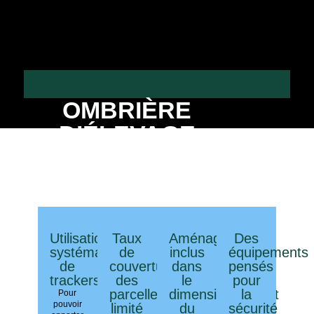
OMBRIÈRE
D’ÉLEVAGE
Pour les prairies pâturées des
exploitations spécialisées dans
l’élevage ovin ou bovin
Utilisation
Taux
Aménagements
Des
systématique
de
inclus
équipements
de
couverture
dans
pensés
trackers
des
le
pour
parcelles
dimensionnement
la
Pour
pouvoir
limité
du
sécurité