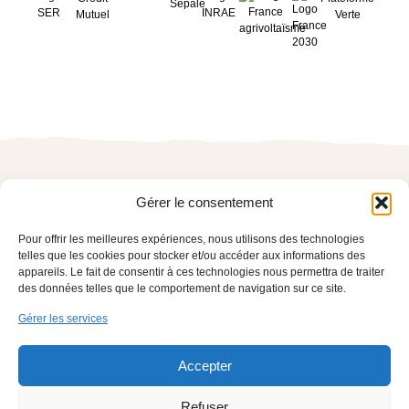
Gérer le consentement
Ombrières
agrivoltaïques
Siège social
pilotables
2, rue Guiglia — 06000 NICE
Agrivoltaïsme :
Pour offrir les meilleures expériences, nous utilisons des technologies
les bonnes
pratiques
telles que les cookies pour stocker et/ou accéder aux informations des
appareils. Le fait de consentir à ces technologies nous permettra de traiter
© 2024 Electricité
d’Azur
des données telles que le comportement de navigation sur ce site.
Solutions
Gérer les services
Engagements
À propos
Contact
Accepter
© 2024 Electricité
d’Azur
Plan du site
Refuser